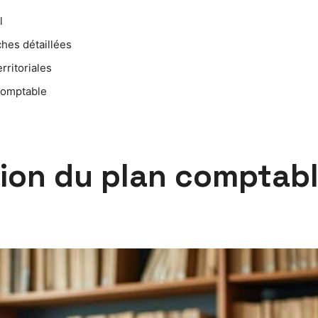
l
ches détaillées
rritoriales
comptable
tion du plan comptab