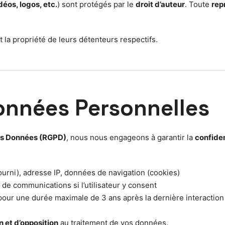
déos, logos, etc.
) sont protégés par le
droit d’auteur
. Toute
rep
a propriété de leurs détenteurs respectifs.
Données Personnelles
des Données (RGPD)
, nous nous engageons à garantir la
confiden
urni), adresse IP, données de navigation (cookies)
i de communications si l’utilisateur y consent
our une durée maximale de 3 ans après la dernière interaction
n et d’opposition
au traitement de vos données.