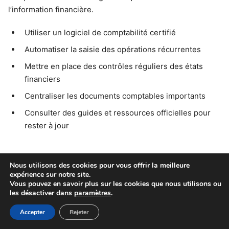
l’information financière.
Utiliser un logiciel de comptabilité certifié
Automatiser la saisie des opérations récurrentes
Mettre en place des contrôles réguliers des états
financiers
Centraliser les documents comptables importants
Consulter des guides et ressources officielles pour
rester à jour
FAQ – Questions fréquentes sur
Nous utilisons des cookies pour vous offrir la meilleure
expérience sur notre site.
comprendre le plan comptable
Vous pouvez en savoir plus sur les cookies que nous utilisons ou
obligatoire
les désactiver dans
paramètres
.
Accepter
Rejeter
Qui doit appliquer le plan comptable obligatoire ?
Toutes les entreprises, associations et professions