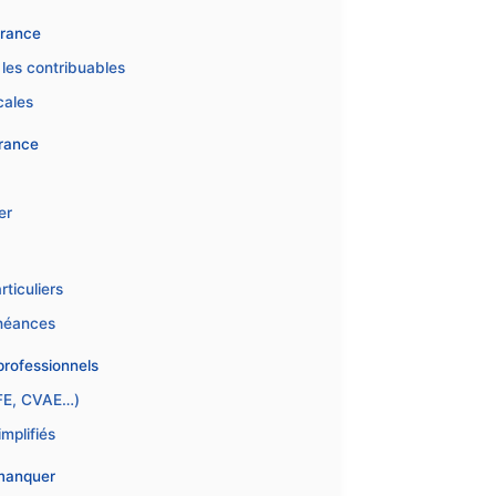
France
 les contribuables
cales
France
er
rticuliers
chéances
professionnels
CFE, CVAE…)
mplifiés
 manquer