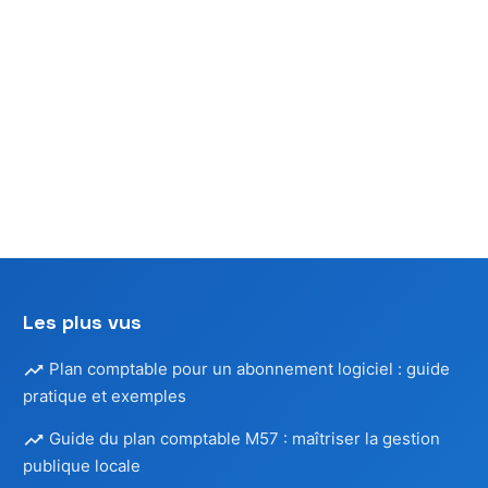
n
ns
Les plus vus
Plan comptable pour un abonnement logiciel : guide
pratique et exemples
Guide du plan comptable M57 : maîtriser la gestion
publique locale