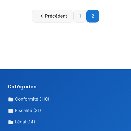
Paginatio
Précédent
1
2
des
publicatio
Catégories
Conformité
(110)
Fiscalité
(21)
Légal
(14)