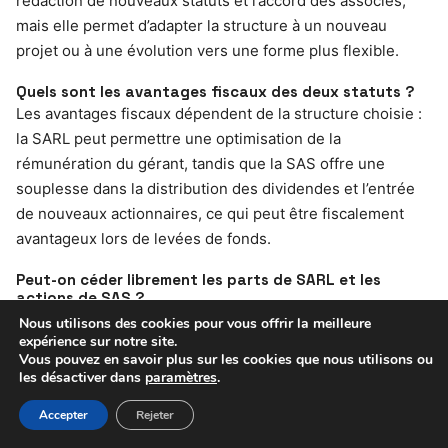
rédaction de nouveaux statuts et l’accord des associés,
mais elle permet d’adapter la structure à un nouveau
projet ou à une évolution vers une forme plus flexible.
Quels sont les avantages fiscaux des deux statuts ?
Les avantages fiscaux dépendent de la structure choisie :
la SARL peut permettre une optimisation de la
rémunération du gérant, tandis que la SAS offre une
souplesse dans la distribution des dividendes et l’entrée
de nouveaux actionnaires, ce qui peut être fiscalement
avantageux lors de levées de fonds.
Peut-on céder librement les parts de SARL et les
actions de SAS ?
La cession des parts de SARL est encadrée par l’agrément
Nous utilisons des cookies pour vous offrir la meilleure
expérience sur notre site.
des associés, tandis que la cession des actions de SAS est
Vous pouvez en savoir plus sur les cookies que nous utilisons ou
libre ou organisée par les statuts, ce qui facilite la
les désactiver dans
paramètres
.
transmission et l’ouverture du capital.
Accepter
Rejeter
Quel est le coût de création et les frais pour chaque